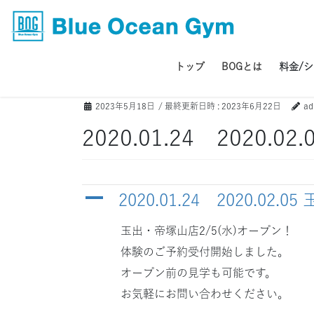
コ
ナ
ン
ビ
テ
ゲ
ン
ー
トップ
BOGとは
料金/
ツ
シ
へ
ョ
2023年5月18日
/ 最終更新日時 :
2023年6月22日
ad
ス
ン
キ
に
2020.01.24 2020.
ッ
移
プ
動
A
2020.01.24 2020.02
玉出・帝塚山店2/5(水)オープン！
体験のご予約受付開始しました。
オープン前の見学も可能です。
お気軽にお問い合わせください。