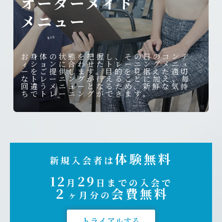
オーダーメイド
メニュー
お身体の状態を把握し、その日のコンデ
ィションに合わせたトレーニングメニュ
ーをご提供します。目的を見据えた適切
なトレーニングが行えることに加え、毎
回違うメニューとなるため、新鮮な気持
ちでトレーニングができます。
体験無料
新規入会者は
12
29
月
日までの入会で
２
会費無料
ヶ月分の
トライアルする